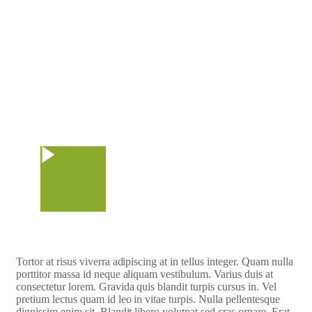
Watch Video
Tortor at risus viverra adipiscing at in tellus integer. Quam nulla
porttitor massa id neque aliquam vestibulum. Varius duis at
consectetur lorem. Gravida quis blandit turpis cursus in. Vel
pretium lectus quam id leo in vitae turpis. Nulla pellentesque
dignissim enim sit. Blandit libero volutpat sed cras ornare. Erat