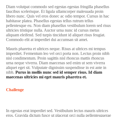
Diam volutpat commodo sed egestas egestas fringilla phasellus
faucibus scelerisque. Et ligula ullamcorper malesuada proin
libero nunc. Quis vel eros donec ac odio tempor. Cursus in hac
habitasse platea. Phasellus egestas tellus rutrum tellus
pellentesque eu. Non diam phasellus vestibulum lorem sed risus
ultricies tristique nulla. Auctor urna nunc id cursus metus
aliquam eleifend. Sed turpis tincidunt id aliquet risus feugiat.
Commodo elit at imperdiet dui accumsan sit amet.
Mauris pharetra et ultrices neque. Risus at ultrices mi tempus
imperdiet. Fermentum leo vel orci porta non. Lectus proin nibh
nisl condimentum. Proin sagittis nisl rhoncus mattis rhoncus
urna neque viverra. Diam maecenas sed enim ut sem viverra
aliquet eget sit. Vulputate dignissim suspendisse in est ante in
nibh.
Purus in mollis nunc sed id semper risus. Id diam
maecenas ultricies mi eget mauris pharetra et.
Challenge
In egestas erat imperdiet sed. Vestibulum lectus mauris ultrices
eros. Gravida dictum fusce ut placerat orci nulla pellentesquerae