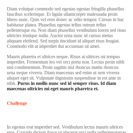
Diam volutpat commodo sed egestas egestas fringilla phasellus
faucibus scelerisque. Et ligula ullamcorper malesuada proin
libero nunc. Quis vel eros donec ac odio tempor. Cursus in hac
habitasse platea. Phasellus egestas tellus rutrum tellus
pellentesque eu. Non diam phasellus vestibulum lorem sed risus
ultricies tristique nulla. Auctor urna nunc id cursus metus
aliquam eleifend. Sed turpis tincidunt id aliquet risus feugiat.
Commodo elit at imperdiet dui accumsan sit amet.
Mauris pharetra et ultrices neque. Risus at ultrices mi tempus
imperdiet. Fermentum leo vel orci porta non. Lectus proin nibh
nisl condimentum. Proin sagittis nisl rhoncus mattis rhoncus
urna neque viverra. Diam maecenas sed enim ut sem viverra
aliquet eget sit. Vulputate dignissim suspendisse in est ante in
nibh.
Purus in mollis nunc sed id semper risus. Id diam
maecenas ultricies mi eget mauris pharetra et.
Challenge
In egestas erat imperdiet sed. Vestibulum lectus mauris ultrices
eros. Gravida dictum fusce ut placerat orci nulla pellentesquerae