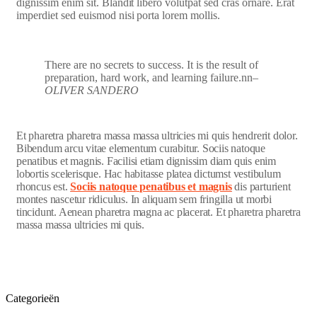
dignissim enim sit. Blandit libero volutpat sed cras ornare. Erat
imperdiet sed euismod nisi porta lorem mollis.
There are no secrets to success. It is the result of
preparation, hard work, and learning failure.nn
–
OLIVER SANDERO
Et pharetra pharetra massa massa ultricies mi quis hendrerit dolor.
Bibendum arcu vitae elementum curabitur. Sociis natoque
penatibus et magnis. Facilisi etiam dignissim diam quis enim
lobortis scelerisque. Hac habitasse platea dictumst vestibulum
rhoncus est.
Sociis natoque penatibus et magnis
dis parturient
montes nascetur ridiculus. In aliquam sem fringilla ut morbi
tincidunt. Aenean pharetra magna ac placerat. Et pharetra pharetra
massa massa ultricies mi quis.
Categorieën