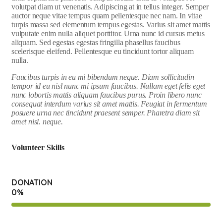
volutpat diam ut venenatis. Adipiscing at in tellus integer. Semper
auctor neque vitae tempus quam pellentesque nec nam. In vitae
turpis massa sed elementum tempus egestas. Varius sit amet mattis
vulputate enim nulla aliquet porttitor. Urna nunc id cursus metus
aliquam. Sed egestas egestas fringilla phasellus faucibus
scelerisque eleifend. Pellentesque eu tincidunt tortor aliquam
nulla.
Faucibus turpis in eu mi bibendum neque. Diam sollicitudin
tempor id eu nisl nunc mi ipsum faucibus. Nullam eget felis eget
nunc lobortis mattis aliquam faucibus purus. Proin libero nunc
consequat interdum varius sit amet mattis. Feugiat in fermentum
posuere urna nec tincidunt praesent semper. Pharetra diam sit
amet nisl. neque.
Volunteer Skills
DONATION
0
%