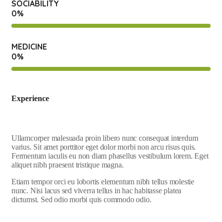
SOCIABILITY
0
%
MEDICINE
0
%
Experience
Ullamcorper malesuada proin libero nunc consequat interdum
varius. Sit amet porttitor eget dolor morbi non arcu risus quis.
Fermentum iaculis eu non diam phasellus vestibulum lorem. Eget
aliquet nibh praesent tristique magna.
Etiam tempor orci eu lobortis elementum nibh tellus molestie
nunc. Nisi lacus sed viverra tellus in hac habitasse platea
dictumst. Sed odio morbi quis commodo odio.