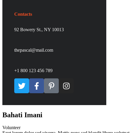
Contacts
92 Bowery St., NY 10013
thepascal@mail.com
+1 800 123 456 789
Bahati Imani
Volunteer
Eget lorem dolor sed viverra. Mattis nunc sed blandit libero volutpat