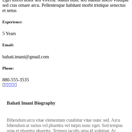
sed cras ornare arcu. Pellentesque habitant morbi tristique senectus
et netus
Experience:
5 Years
Email:
bahati.imani@gmail.com
Phone:
880-555-3535
Bahati Imani Biography
Bibendum arcu vitae elementum curabitur vitae nunc sed. Arcu
bibendum at varius vel pharetra vel turpis nunc eget. Sed tempus
urna et pharetra pharetra. Tempus iaculis urna id volutpat. At