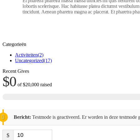
Et pharetra pharetra massa massa ultricies mi quis hendrerit 
lobortis scelerisque. Hac habitasse platea dictumst vestibulum
tincidunt. Aenean pharetra magna ac placerat. Et pharetra phar
Categorieën
Activiteiten
(2)
Uncategorized
(17)
Recent Gives
$0
of
$20,000
raised
Bericht:
Testmode is geactiveerd. Er worden in deze testmode g
$