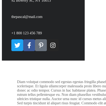
92 Bowery St., NY 10013
thepascal@mail.com
+1 800 123 456 789
Diam volutpat commodo sed egestas egestas fringilla phasel
scelerisque. Et ligula ullamcorper malesuada proin libero nu
donec ac odio tempor. Cursus in hac habitasse platea. Phasel
rutrum tellus pellentesque eu. Non diam phasellus vestibulu
ultricies tristique nulla. Auctor urna nunc id cursus metus a
Sed turpis tincidunt id aliquet risus feugiat. Commodo elit a