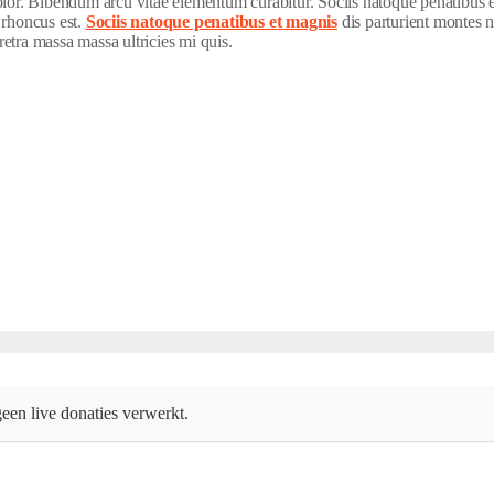
dolor. Bibendum arcu vitae elementum curabitur. Sociis natoque penatibus 
 rhoncus est.
Sociis natoque penatibus et magnis
dis parturient montes n
etra massa massa ultricies mi quis.
een live donaties verwerkt.