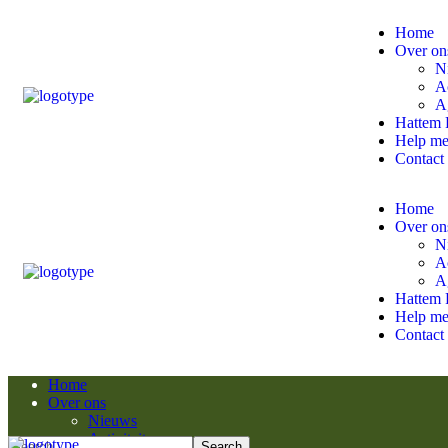
Home
Over on
N
Ac
A
Hattem 
Help m
Contact
Home
Over on
N
Ac
A
Hattem 
Help m
Contact
Home
Over ons
Nieuws
Activiteiten