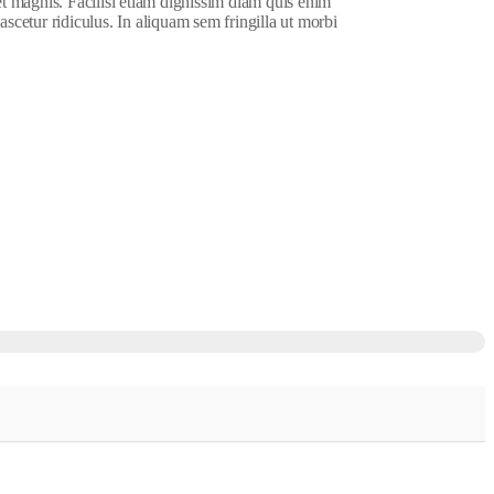
et magnis. Facilisi etiam dignissim diam quis enim
ascetur ridiculus. In aliquam sem fringilla ut morbi