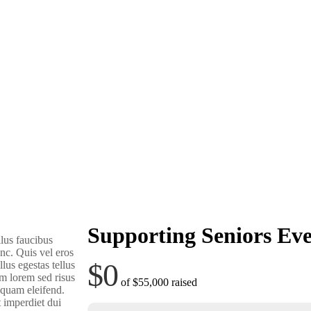
Supporting Seniors Eve
lus faucibus
nc. Quis vel eros
$0
lus egestas tellus
m lorem sed risus
of
$55,000
raised
liquam eleifend.
t imperdiet dui