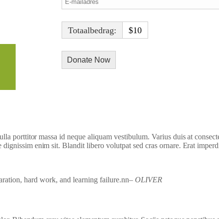
Totaalbedrag:
$10
h Video
 nulla porttitor massa id neque aliquam vestibulum. Varius duis at consect
e dignissim enim sit. Blandit libero volutpat sed cras ornare. Erat imperd
paration, hard work, and learning failure.nn
– OLIVER