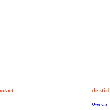
ntact
de stic
Over ons