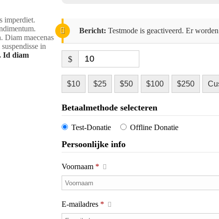
s imperdiet.
condimentum.
Bericht:
Testmode is geactiveerd. Er worden 
rra. Diam maecenas
m suspendisse in
. Id diam
$
$10
$25
$50
$100
$250
Cu
Betaalmethode selecteren
Test-Donatie
Offline Donatie
Persoonlijke info
Voornaam
*
E-mailadres
*