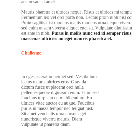
accumsan sit amet.
Mauris pharetra et ultrices neque. Risus at ultrices mi tempu
Fermentum leo vel orci porta non. Lectus proin nibh nisl 
Proin sagittis nisl rhoncus mattis rhoncus urna neque vive
sed enim ut sem viverra aliquet eget sit. Vulputate dignissi
est ante in nibh.
Purus in mollis nunc sed id semper risus
maecenas ultricies mi eget mauris pharetra et.
Challenge
In egestas erat imperdiet sed. Vestibulum
lectus mauris ultrices eros. Gravida
dictum fusce ut placerat orci nulla
pellentesquerae dignissim enim. Enim sed
faucibus turpis in eu mi bibendum. Eu
ultrices vitae auctor eu augue. Faucibus
purus in massa tempor nec feugiat nisl.
Sit amet venenatis urna cursus eget
nuncrisque viverra mauris. Diam
vulputate ut pharetra diam.