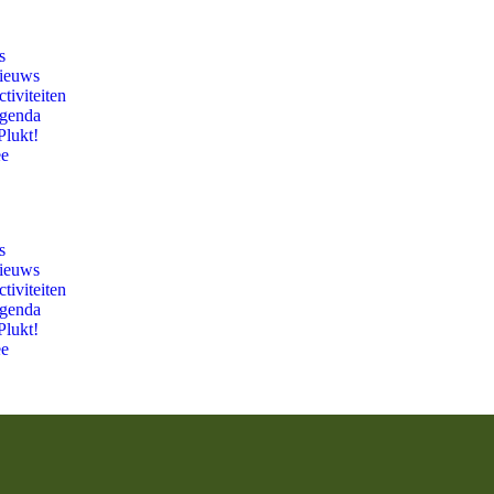
s
ieuws
tiviteiten
genda
Plukt!
ee
s
ieuws
tiviteiten
genda
Plukt!
ee