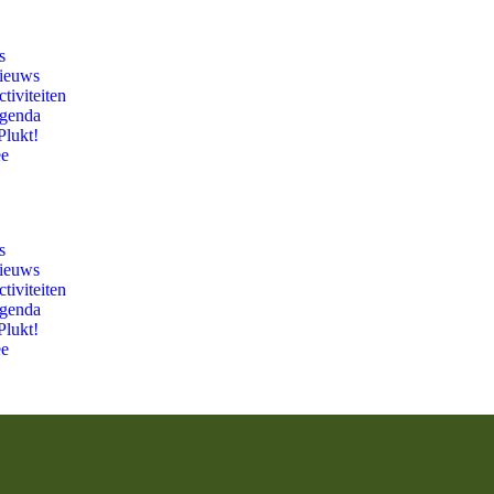
s
ieuws
tiviteiten
genda
Plukt!
ee
s
ieuws
tiviteiten
genda
Plukt!
ee