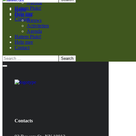
Agenda
Hattem Plukt!
Home
Help mee
Over ons
Contact
Nieuws
Activiteiten
Agenda
Hattem Plukt!
Help mee
Contact
Contacts