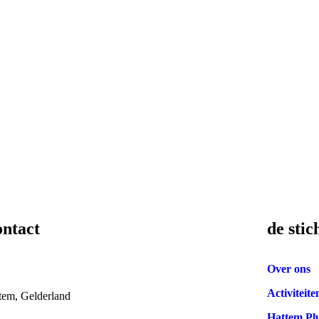
ntact
de stic
Over ons
Activiteite
tem, Gelderland
Hattem Pl