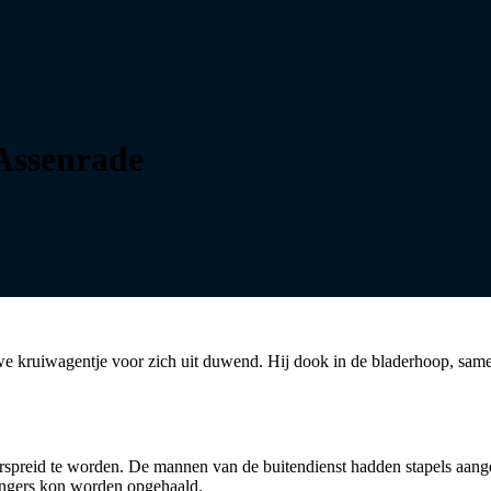
Assenrade
we kruiwagentje voor zich uit duwend. Hij dook in de bladerhoop, sam
rspreid te worden. De mannen van de buitendienst hadden stapels aangel
angers kon worden opgehaald.