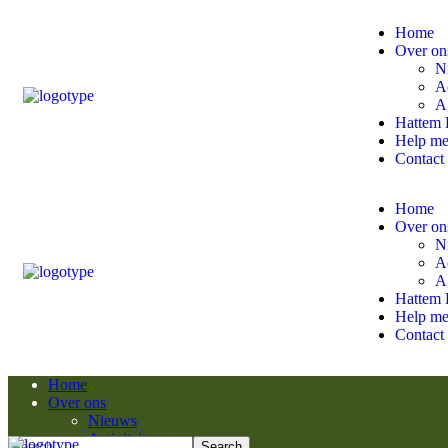
Home
Over on
N
Ac
A
Hattem 
Help m
Contact
Home
Over on
N
Ac
A
Hattem 
Help m
Contact
Home
Over ons
Nieuws
Activiteiten