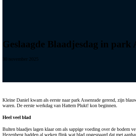
Geslaagde Blaadjesdag in park 
30 november 2025
Kleine Daniel kwam als eerste naar park Assenrade gerend, zijn blau
waren. De eerste werkdag van Hattem Plukt! kon beginnen.
Heel veel blad
Bulten blaadjes lagen klaar om als sappige voeding over de bodem ve
Hezenberg hadden al weken flink wat blad opgespaard dat met aanh