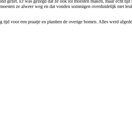
ond gezet. Er was gezegd dat ze ook lol moesten maken, maar echt tijd n
r moesten ze alweer weg en dat vonden sommigen overduidelijk niet leu
og tijd voor een praatje en plantten de overige bomen. Alles werd afg