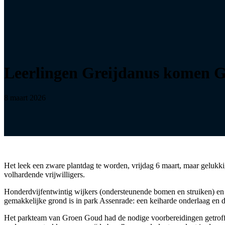
Leerlingen Greijdanus komen 
8 maart 2026
Het leek een zware plantdag te worden, vrijdag 6 maart, maar gelukk
volhardende vrijwilligers.
Honderdvijfentwintig wijkers (ondersteunende bomen en struiken) en t
gemakkelijke grond is in park Assenrade: een keiharde onderlaag en d
Het parkteam van Groen Goud had de nodige voorbereidingen getroffe