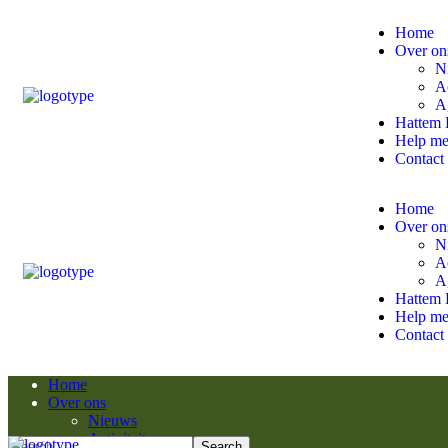
Home
Over on
N
Ac
A
Hattem 
Help m
Contact
Home
Over on
N
Ac
A
Hattem 
Help m
Contact
Home
Over ons
Nieuws
Activiteiten