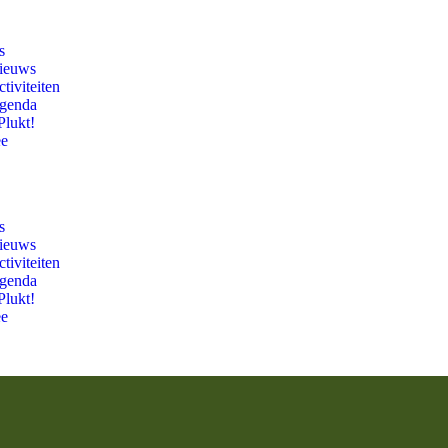
s
ieuws
tiviteiten
genda
Plukt!
ee
s
ieuws
tiviteiten
genda
Plukt!
ee