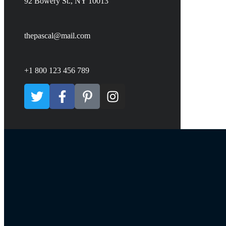
92 Bowery St., NY 10013
thepascal@mail.com
+1 800 123 456 789