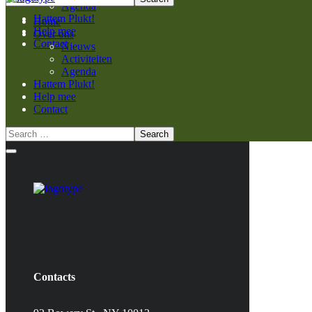
Agenda
Hattem Plukt!
Home
Help mee
Over ons
Contact
Nieuws
Activiteiten
Agenda
Hattem Plukt!
Help mee
Contact
Contacts