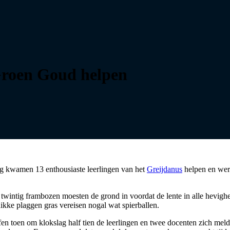
Groen Goud helpen
ig kwamen 13 enthousiaste leerlingen van het
Greijdanus
helpen en werd
wintig frambozen moesten de grond in voordat de lente in alle hevighe
ikke plaggen gras vereisen nogal wat spierballen.
n toen om klokslag half tien de leerlingen en twee docenten zich me