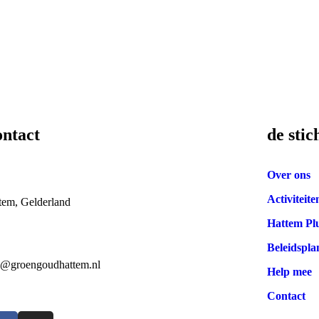
ntact
de stic
Over ons
Activiteite
tem, Gelderland
Hattem Pl
Beleidspla
o@groengoudhattem.nl
Help mee
Contact