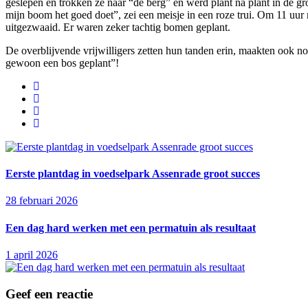
geslepen en trokken ze naar “de berg” en werd plant na plant in de gr
mijn boom het goed doet”, zei een meisje in een roze trui. Om 11 uu
uitgezwaaid. Er waren zeker tachtig bomen geplant.
De overblijvende vrijwilligers zetten hun tanden erin, maakten ook n
gewoon een bos geplant”!
Eerste plantdag in voedselpark Assenrade groot succes
28 februari 2026
Een dag hard werken met een permatuin als resultaat
1 april 2026
Geef een reactie