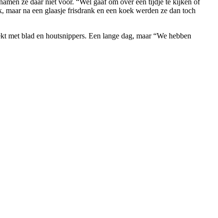
amen ze daar niet voor. “Wel gaaf om over een tijdje te kijken of
k, maar na een glaasje frisdrank en een koek werden ze dan toch
edekt met blad en houtsnippers. Een lange dag, maar “We hebben