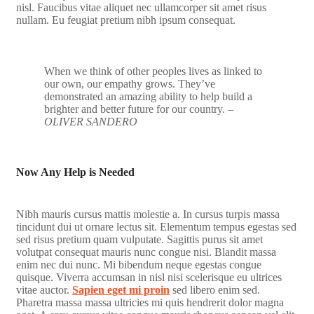
nisl. Faucibus vitae aliquet nec ullamcorper sit amet risus
nullam. Eu feugiat pretium nibh ipsum consequat.
When we think of other peoples lives as linked to
our own, our empathy grows. They’ve
demonstrated an amazing ability to help build a
brighter and better future for our country.
–
OLIVER SANDERO
Now Any Help is Needed
Nibh mauris cursus mattis molestie a. In cursus turpis massa
tincidunt dui ut ornare lectus sit. Elementum tempus egestas sed
sed risus pretium quam vulputate. Sagittis purus sit amet
volutpat consequat mauris nunc congue nisi. Blandit massa
enim nec dui nunc. Mi bibendum neque egestas congue
quisque. Viverra accumsan in nisl nisi scelerisque eu ultrices
vitae auctor.
Sapien eget mi proin
sed libero enim sed.
Pharetra massa massa ultricies mi quis hendrerit dolor magna